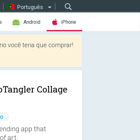
Português
s
Android
iPhone
io você teria que comprar!
oTangler Collage
io
ending app that
of art.