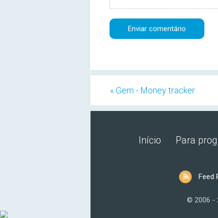
« Gem - Money tracker
Início
Para pro
Feed 
© 2006 -