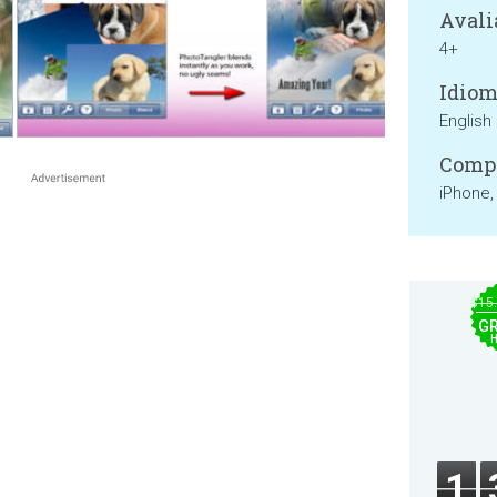
Avali
4+
Idiom
English
Compa
iPhone,
$15
GR
1