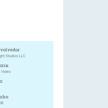
volvedor:
ight Studios LLC
oria:
& Video
o:
nho:
KB