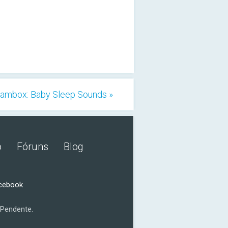
ambox: Baby Sleep Sounds »
o
Fóruns
Blog
acebook
Pendente.