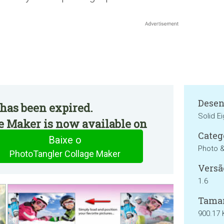
Desen
has been expired.
Solid E
e Maker is now available on
Categ
Baixe o
Photo 
PhotoTangler Collage Maker
Versã
1.6
Tama
900.17 