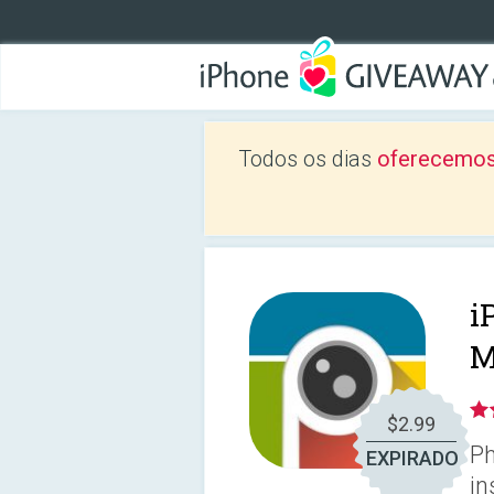
Todos os dias
oferecemos
i
M
$2.99
Ph
EXPIRADO
in