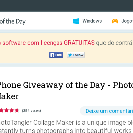
Windows
Jogo
 software com licenças GRATUITAS
que do contrár
Phone Giveaway of the Day -
Phot
aker
Deixe um comentár
(354 votes)
otoTangler Collage Maker is a unique image bl
stantly turns photographs into beautiful works 