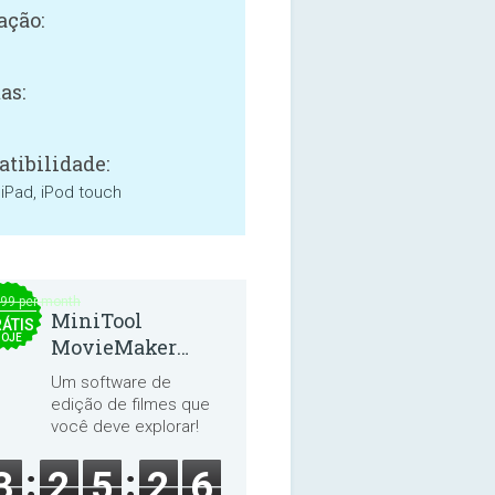
ação:
as:
tibilidade:
 iPad, iPod touch
.99 per month
MiniTool
ÁTIS
HOJE
MovieMaker
8.8.0
Um software de
edição de filmes que
você deve explorar!
3
2
5
2
5