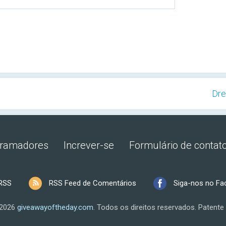
Dre
gramadores
Increver-se
Formulário de contat
RSS
RSS Feed de Comentários
Siga-nos no F
 2026
giveawayoftheday.com
.
Todos os direitos reservados.
Patente 