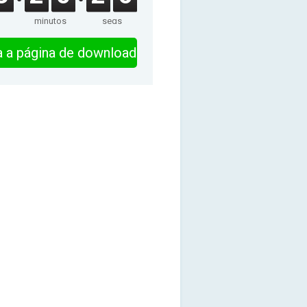
minutos
segs
ra a página de download