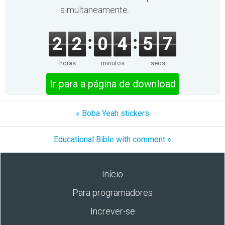
simultaneamente.
2
2
0
4
5
7
horas
minutos
segs
Ir para a página de download
« Boba Yeah stickers
Educational Bible with comment »
Início
Para programadores
Increver-se