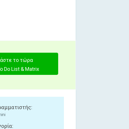
άστε το τώρα
 To Do List & Matrix
αμματιστής:
ini
ορία: