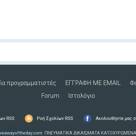
Για προγραμματιστές
ΕΓΓΡΑΦΗ ΜΕ EMAIL
Φ
Forum
Ιστολόγιο
ων RSS
Ροή Σχολίων RSS
Ακολουθήστε μας σ
iveawayoftheday.com
.
ΠΝΕΥΜΑΤΙΚΆ ΔΙΚΑΙΏΜΑΤΑ ΚΑΤΟΧΥΡΩΜΈΝΑ