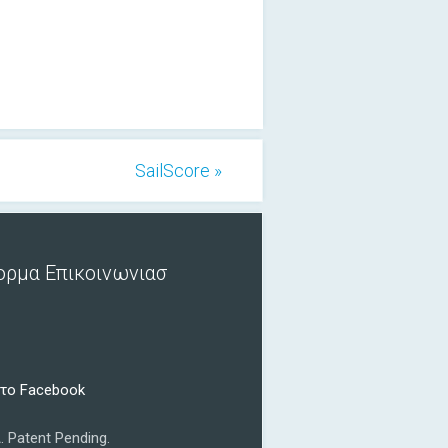
SailScore »
ορμα Επικοινωνιασ
το Facebook
.
Patent Pending.