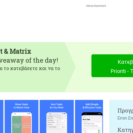
st & Matrix
iveaway of the day!
Κατεβ
α το κατεβάσετε και να το
Prioriti -
Προγρ
Emin Em
Κατηγ