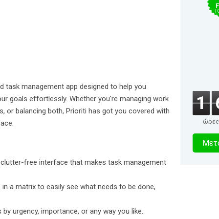
F
T
t and task management app designed to help you
1
your goals effortlessly. Whether you're managing work
s, or balancing both, Prioriti has got you covered with
ώρες
face.
0
Μετα
δευτερό
k, clutter-free interface that makes task management
s in a matrix to easily see what needs to be done,
 by urgency, importance, or any way you like.