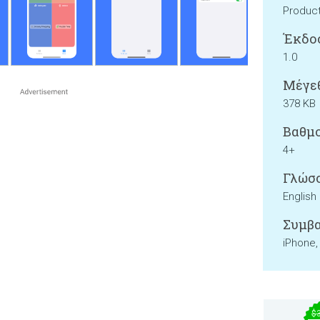
Product
Έκδο
1.0
Μέγεθ
378 KB
Βαθμο
4+
Γλώσσ
English
Συμβα
iPhone,
$