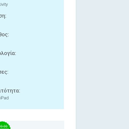
ivity
ση:
ος:
λογία:
ες:
τότητα:
 iPad
30.00