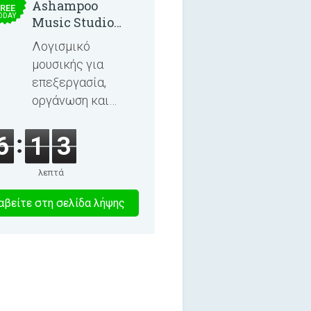
Ashampoo
REE
ODAY
Music Studio
2025
Λογισμικό
μουσικής για
επεξεργασία,
οργάνωση και
εγγραφή
τραγουδιών και
6
1
3
ηχητικών βιβλίων.
λεπτά
3
βείτε στη σελίδα λήψης
λεπτα