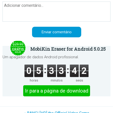
$29.95
MobiKin Eraser for Android 5.0.25
GRÁTIS
HOJE
Um apagador de dados Android profissional.
0
5
3
3
4
2
horas
minutos
segs
Ir para a página de download