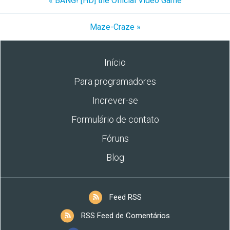
« BANG! [HD] the Official Video Game
Maze-Craze »
Início
Para programadores
Increver-se
Formulário de contato
Fóruns
Blog
Feed RSS
RSS Feed de Comentários