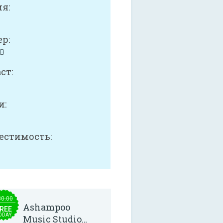
я:
р:
MB
ст:
и:
естимость:
30.00
Ashampoo
REE
ODAY
Music Studio