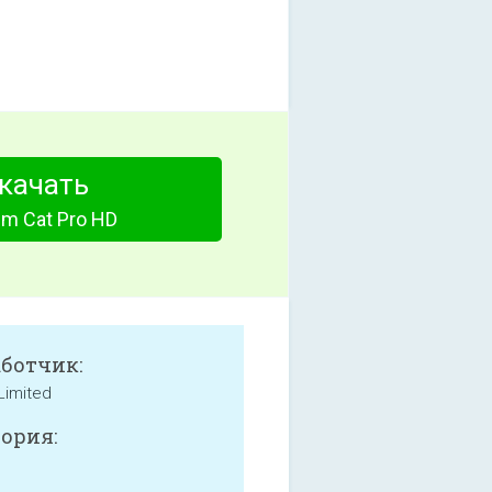
качать
m Cat Pro HD
аботчик:
Limited
ория: