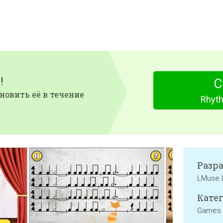
!
С
новить её в течение
Rhyth
Разр
LMuse 
Катег
Games