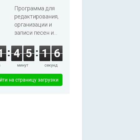
2025
Программа для
редактирования,
организации и
записи песен и
аудиокниг.
1
4
5
1
6
в
минут
секунд
йти на страницу загрузки