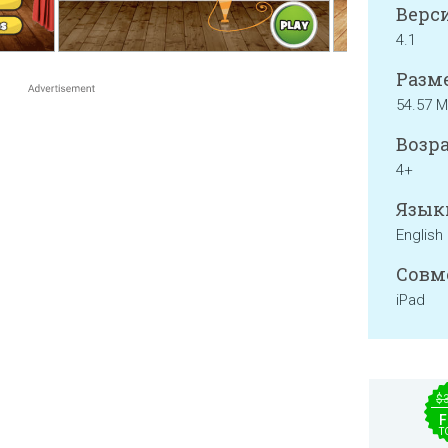
Верси
4.1
Разме
54.57 
Возра
4+
Язык
English
Совм
iPad
$
F
T