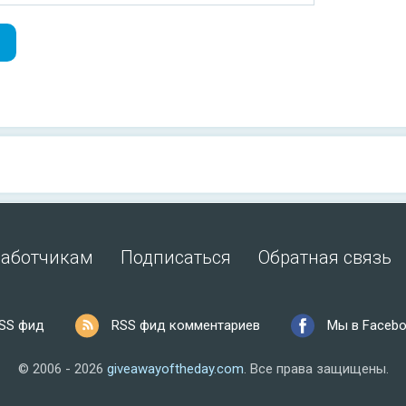
работчикам
Подписаться
Обратная связь
SS фид
RSS фид комментариев
Мы в Faceb
© 2006 - 2026
giveawayoftheday.com
.
Все права защищены.