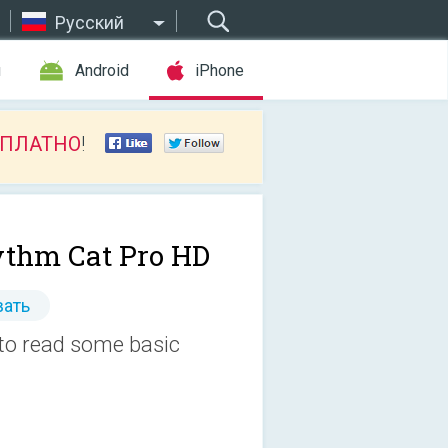
Русский
ы
Android
iPhone
СПЛАТНО
!
thm Cat Pro HD
ать
 to read some basic