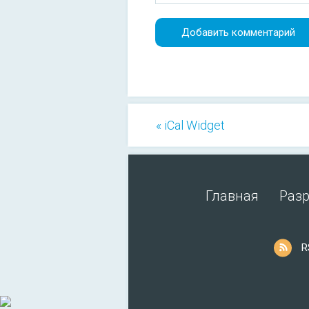
« iCal Widget
Главная
Раз
R