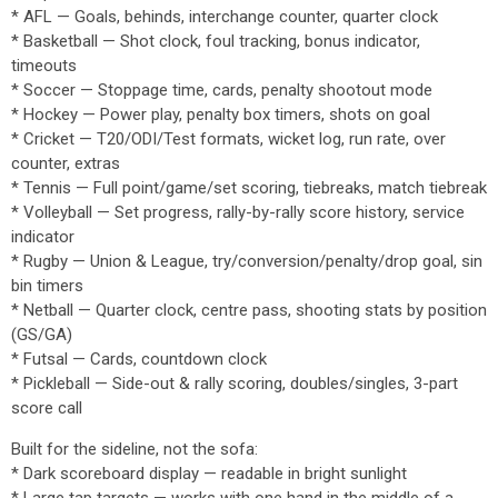
* AFL — Goals, behinds, interchange counter, quarter clock
* Basketball — Shot clock, foul tracking, bonus indicator,
timeouts
* Soccer — Stoppage time, cards, penalty shootout mode
* Hockey — Power play, penalty box timers, shots on goal
* Cricket — T20/ODI/Test formats, wicket log, run rate, over
counter, extras
* Tennis — Full point/game/set scoring, tiebreaks, match tiebreak
* Volleyball — Set progress, rally-by-rally score history, service
indicator
* Rugby — Union & League, try/conversion/penalty/drop goal, sin
bin timers
* Netball — Quarter clock, centre pass, shooting stats by position
(GS/GA)
* Futsal — Cards, countdown clock
* Pickleball — Side-out & rally scoring, doubles/singles, 3-part
score call
Built for the sideline, not the sofa:
* Dark scoreboard display — readable in bright sunlight