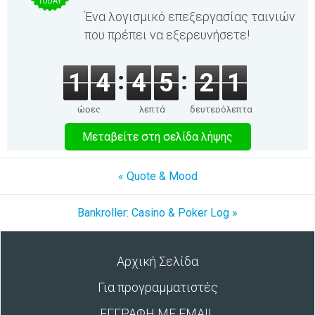
TODAY
Ένα λογισμικό επεξεργασίας ταινιών
που πρέπει να εξερευνήσετε!
1
4
4
5
2
1
ώρες
λεπτά
δευτερόλεπτα
Μεταβείτε στη σελίδα λήψης
« Quote & Mood
Bankroller: Casino & Poker Log »
Αρχική Σελίδα
Για προγραμματιστές
ΕΓΓΡΑΦΗ ΜΕ EMAIL