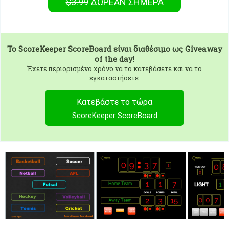
$3.99
ΔΩΡΕΑΝ
ΣΉΜΕΡΑ
To
ScoreKeeper ScoreBoard
είναι διαθέσιμο ως Giveaway
of the day!
Έχετε περιορισμένο χρόνο να το κατεβάσετε και να το
εγκαταστήσετε.
Κατεβάστε το τώρα
ScoreKeeper ScoreBoard