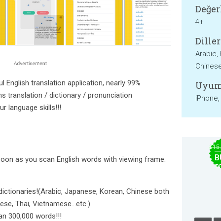
Değer
4+
Diller
Arabic,
Chinese
 English translation application, nearly 99%
Uyum
ns translation / dictionary / pronunciation
iPhone,
ur language skills!!!
$15
B
s soon as you scan English words with viewing frame.
B
ictionaries!(Arabic, Japanese, Korean, Chinese both
ese, Thai, Vietnamese...etc.)
an 300,000 words!!!