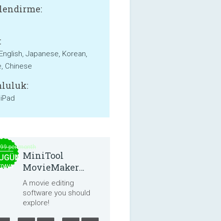
lendirme:
:
 English, Japanese, Korean,
, Chinese
luluk:
 iPad
.99 per month
MiniTool
UGÜN
MovieMaker
EDAVA
8.8.0
A movie editing
software you should
explore!