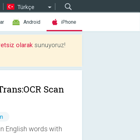
Türkçe
ar
Android
iPhone
etsiz olarak
sunuyoruz!
Trans:OCR Scan
ın
an English words with