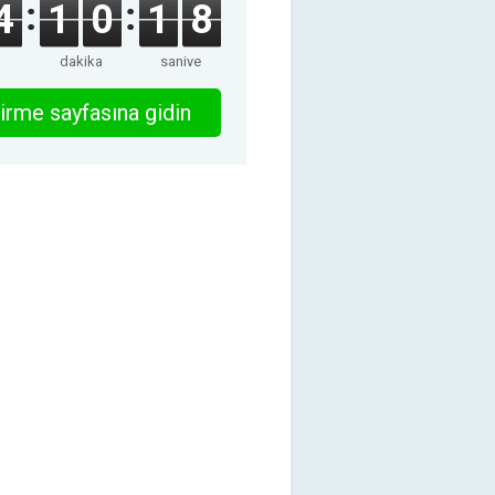
4
1
0
1
7
dakika
saniye
irme sayfasına gidin