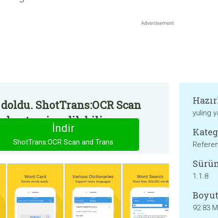
Hazır
 doldu. ShotTrans:OCR Scan
yuling 
adan temin edilebilir.
İndir
Kateg
ShotTrans:OCR Scan and Trans
Refere
Sürü
1.1.8
Boyut
92.83 