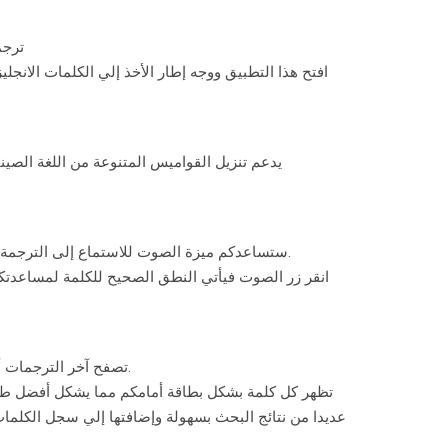
ترجمة
افتح هذا التطبيق ووجه إطار الأخذ إلي الكلمات الانجليزي
يدعم تنزيل القواميس المتنوعة من اللغة الصينية، 
ستساعدكم ميزة الصوت للاستماع إلى الترجمة من أجل تحسين طريقة النطق عندك.
انقر زر الصوت فيأتي النطق الصحيح للكلمة لمساعدتك
تصفح آخر الترجمات أو قم بحفظ الترجمة للوصول السريع.
تظهر كل كلمة بشكل بطاقة أمامكم مما يشكل أفضل طر
عديدا من نتائج البحث بسهولة وإضافتها إلي سجل الكلم