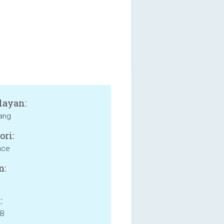
layan:
yang
ori:
nce
m:
:
MB