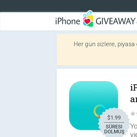
Her gün sizlere, piyasa
i
a
$1.99
Yo
SÜRESI
DOLMUŞ
vi