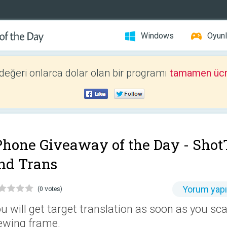
Windows
Oyunl
 değeri onlarca dolar olan bir programı
tamamen ücr
Phone Giveaway of the Day -
Shot
nd Trans
Yorum yap
(0 votes)
u will get target translation as soon as you sc
ewing frame.