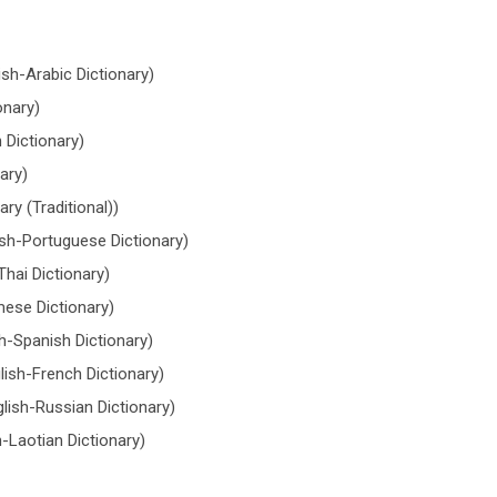
قاموس اللغة الإنجل (English-Arabic Dictionary)
nary)
ictionary)
ary)
y (Traditional))
ish-Portuguese Dictionary)
hai Dictionary)
mese Dictionary)
sh-Spanish Dictionary)
lish-French Dictionary)
ish-Russian Dictionary)
h-Laotian Dictionary)