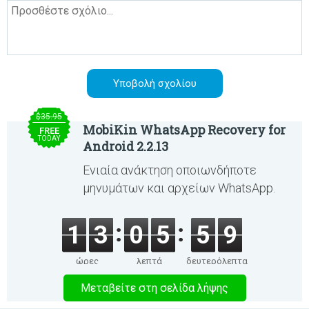
$35.95
MobiKin WhatsApp Recovery for
FREE
TODAY
Android 2.2.13
Ενιαία ανάκτηση οποιωνδήποτε
μηνυμάτων και αρχείων WhatsApp.
1
3
0
5
5
9
ώρες
λεπτά
δευτερόλεπτα
Μεταβείτε στη σελίδα λήψης