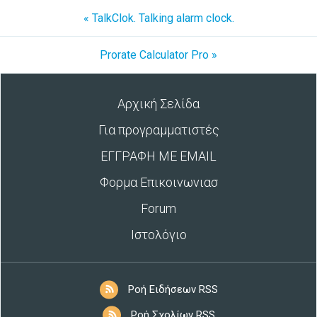
« TalkClok. Talking alarm clock.
Prorate Calculator Pro »
Αρχική Σελίδα
Για προγραμματιστές
ΕΓΓΡΑΦΗ ΜΕ EMAIL
Φορμα Επικοινωνιασ
Forum
Ιστολόγιο
Ροή Ειδήσεων RSS
Ροή Σχολίων RSS