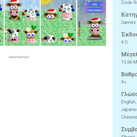
Code R
Κατηγ
Games
Έκδο
4.0
Μέγεθ
15.66 
Βαθμο
4+
Γλώσσ
English,
Japanes
Chines
Συμβα