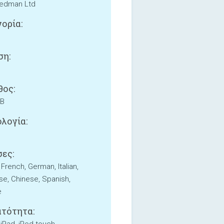
edman Ltd
ορία:
ση:
ος:
MB
λογία:
ες:
 French, German, Italian,
e, Chinese, Spanish,
e
τότητα: