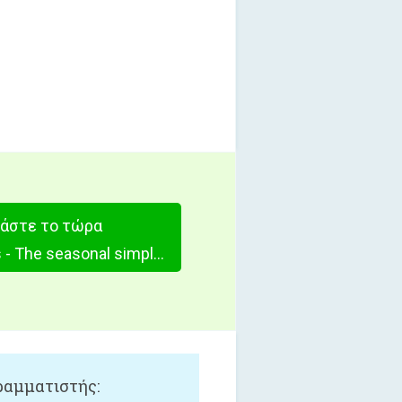
άστε το τώρα
Simoo Seasons - The seasonal simple Simon says game with cows!
αμματιστής: