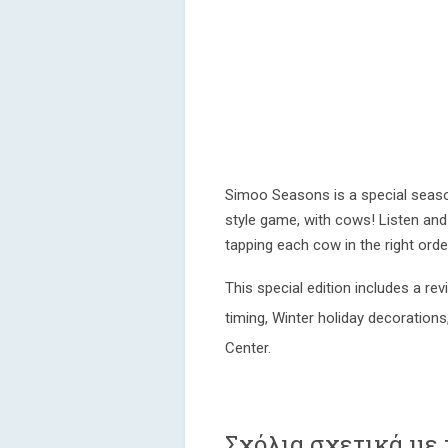
Simoo Seasons is a special seaso
style game, with cows! Listen an
tapping each cow in the right orde
This special edition includes a r
timing, Winter holiday decoratio
Center.
Σχόλια σχετικά με 