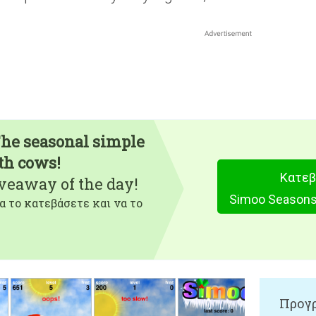
The seasonal simple
th cows!
Κατεβ
iveaway of the day!
α το κατεβάσετε και να το
Προγρ