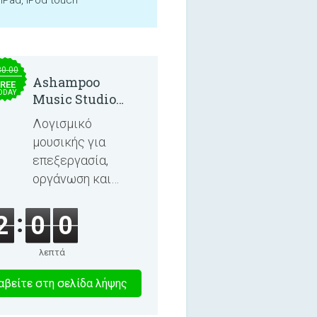
 iPad, iPod touch
30.00
Ashampoo
REE
ODAY
Music Studio
2025
Λογισμικό
μουσικής για
επεξεργασία,
οργάνωση και
εγγραφή
τραγουδιών και
2
0
0
ηχητικών βιβλίων.
λεπτά
5
βείτε στη σελίδα λήψης
λεπτα