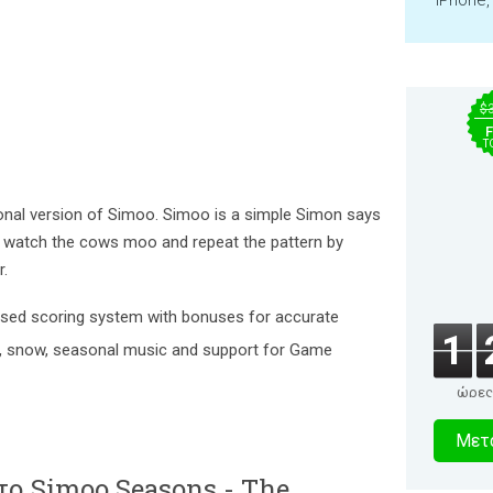
iPhone,
$
F
T
nal version of Simoo. Simoo is a simple Simon says
d watch the cows moo and repeat the pattern by
r.
evised scoring system with bonuses for accurate
1
ns, snow, seasonal music and support for Game
ώρες
3
Μετα
δευτερό
το Simoo Seasons - The