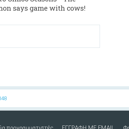
mon says game with cows!
048
Για προγραμματιστές
ΕΓΓΡΑΦΗ ΜΕ EMAIL
Φ