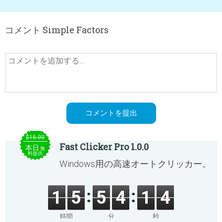
コメント Simple Factors
$15.00
Fast Clicker Pro 1.0.0
本日
無
料提供
Windows用の高速オートクリッカー。
1
5
5
4
1
4
時間
分
秒