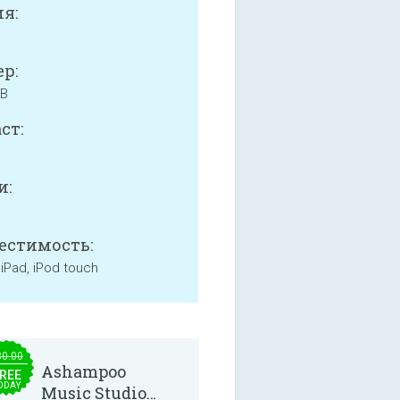
я:
р:
MB
ст:
и:
естимость:
 iPad, iPod touch
30.00
Ashampoo
REE
ODAY
Music Studio