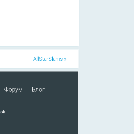
AllStarSlams »
Форум
Блог
ook