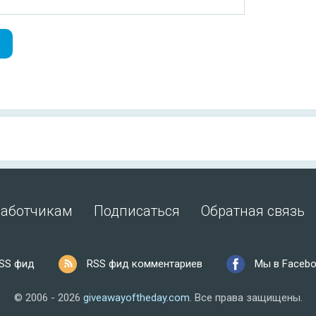
работчикам
Подписаться
Обратная связь
SS фид
RSS фид комментариев
Мы в Faceb
© 2006 - 2026
giveawayoftheday.com
.
Все права защищены.