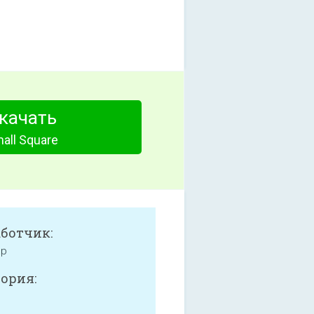
качать
all Square
аботчик:
ap
ория: