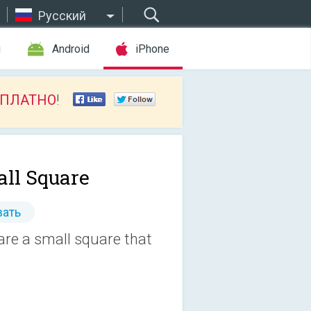
Русский
ы
Android
iPhone
СПЛАТНО
!
ll Square
ать
re a small square that