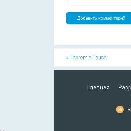
« Theremin Touch
Главная
Раз
R