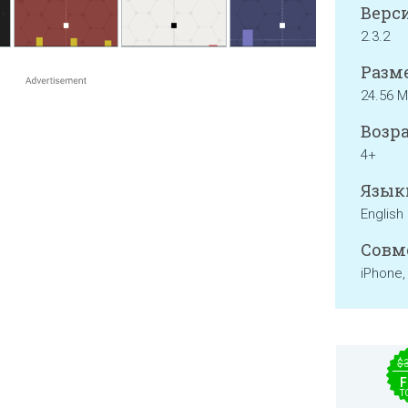
Верси
2.3.2
Разме
24.56 
Возра
4+
Язык
English
Совм
iPhone,
$
F
T