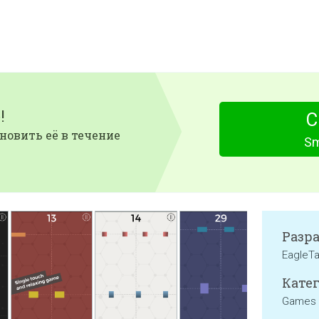
!
С
новить её в течение
Sm
Разр
EagleT
Катег
Games