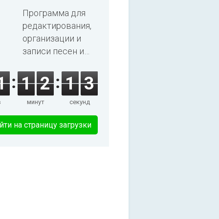
2025
Программа для
редактирования,
организации и
записи песен и
аудиокниг.
1
1
2
1
3
в
минут
секунд
йти на страницу загрузки