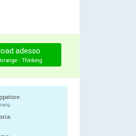
oad adesso
Arrange - Thinking
ppatore:
Tsang
oria: