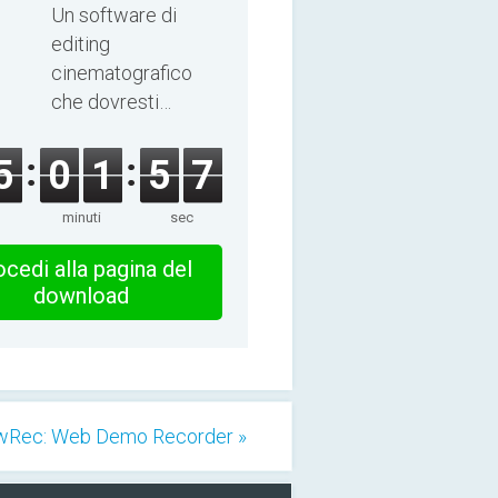
8.8.0
Un software di
editing
cinematografico
che dovresti
esplorare!
5
0
1
5
6
minuti
sec
cedi alla pagina del
download
wRec: Web Demo Recorder »