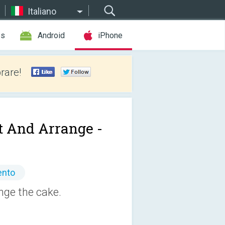
Italiano
es
Android
iPhone
rare!
t And Arrange -
ento
ange the cake.