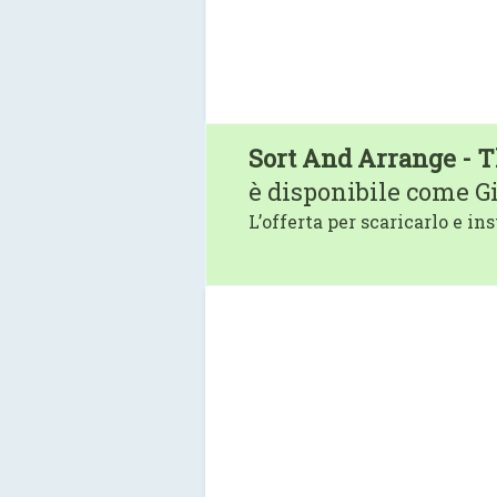
Sort And Arrange - 
è disponibile come G
L’offerta per scaricarlo e ins