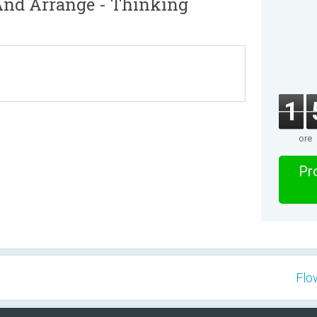
And Arrange - Thinking
1
ore
Pro
Flo