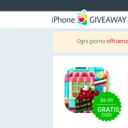
Ogni giorno
offriam
$6.99
GRATIS
OGGI