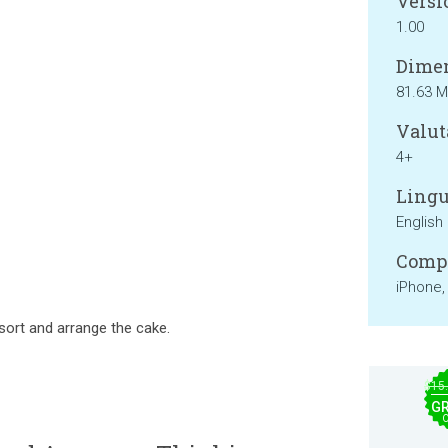
Versi
1.00
Dimen
81.63 
Valut
4+
Lingu
English
Compa
iPhone,
 sort and arrange the cake.
$15
GR