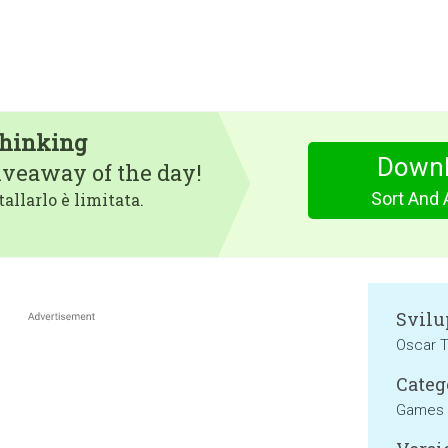
Thinking
Downl
iveaway of the day!
Sort And 
tallarlo è limitata.
Svilu
Oscar 
Categ
Games