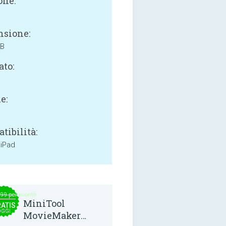
one:
sione:
MB
ato:
e:
tibilità:
 iPad
.99 per month
MiniTool
ATIS
OGGI
MovieMaker