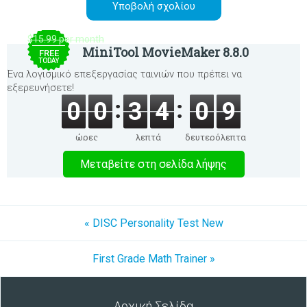
$15.99 per month
MiniTool MovieMaker 8.8.0
FREE
TODAY
Ένα λογισμικό επεξεργασίας ταινιών που πρέπει να
εξερευνήσετε!
0
0
3
4
0
9
ώρες
λεπτά
δευτερόλεπτα
Μεταβείτε στη σελίδα λήψης
« DISC Personality Test New
First Grade Math Trainer »
Αρχική Σελίδα