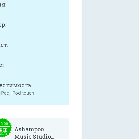
я:
р:
ст:
и:
естимость:
 iPad, iPod touch
30.00
Ashampoo
REE
ODAY
Music Studio