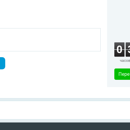
0
часо
Пере