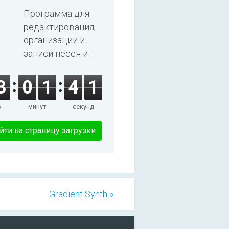
2025
Программа для
редактирования,
организации и
записи песен и
аудиокниг.
3
0
1
4
1
в
минут
секунд
йти на страницу загрузки
Gradient Synth »