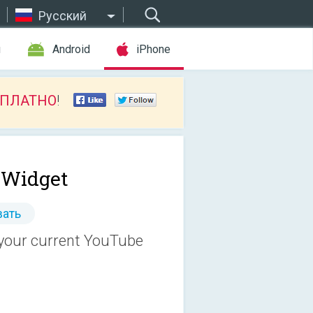
Русский
ы
Android
iPhone
СПЛАТНО
!
bWidget
ать
 your current YouTube