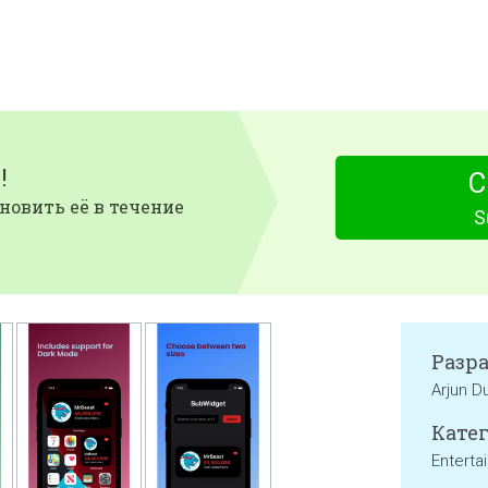
!
С
новить её в течение
S
Разр
Arjun D
Катег
Enterta