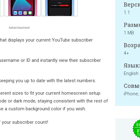
Верси
1.1
Разме
1 MB
that displays your current YouTube subscriber
Возра
4+
username or ID and instantly view their subscriber
Язык
English
keeping you up to date with the latest numbers.
Совм
rent sizes to fit your current homescreen setup.
iPhone,
ode or dark mode, staying consistent with the rest of
e a custom background color if you wish.
 your subscriber count!
$
F
T