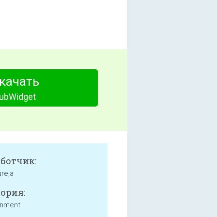
качать
ubWidget
аботчик:
ureja
ория:
inment