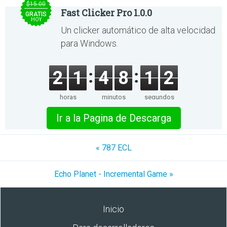
$15.00
Fast Clicker Pro 1.0.0
GRATIS
HOY
Un clicker automático de alta velocidad
para Windows.
2
1
4
8
1
2
horas
minutos
segundos
Ir a la Pagina de Descarga
« 787 ECL
Echo Planet - Incremental Game »
Inicio