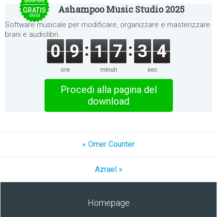
$30.00
Ashampoo Music Studio 2025
GRATIS
OGGI
Software musicale per modificare, organizzare e masterizzare
brani e audiolibri.
0
9
1
7
3
4
ore
minuti
sec
Procedi alla pagina del
download
« Omer Counter
Azrael »
Homepage