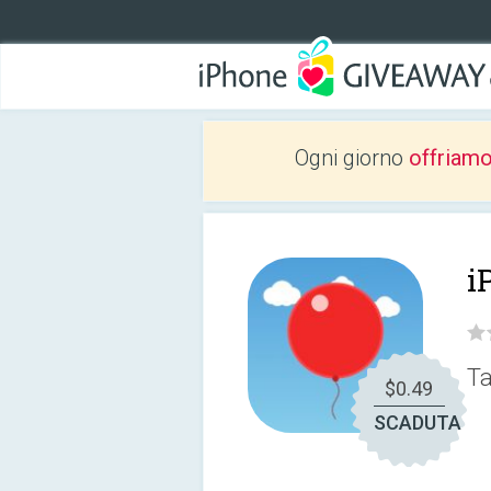
Ogni giorno
offriam
i
Ta
$0.49
SCADUTA