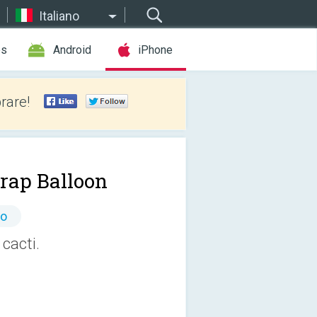
Italiano
es
Android
iPhone
rare!
rap Balloon
to
 cacti.