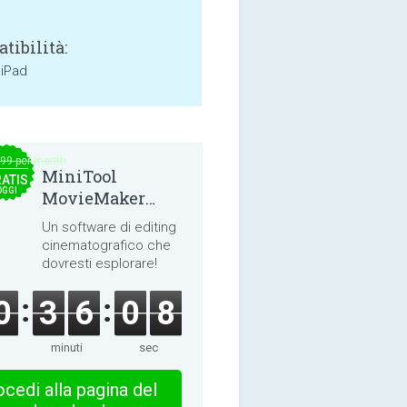
tibilità:
 iPad
.99 per month
MiniTool
ATIS
OGGI
MovieMaker
8.8.0
Un software di editing
cinematografico che
dovresti esplorare!
0
3
6
0
8
minuti
sec
cedi alla pagina del