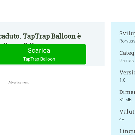
Svilu
caduto. TapTrap Balloon è
Rorvass
disponibile.
Scarica
Categ
TapTrap Balloon
Games
Versi
1.0
Dimen
31 MB
Valut
4+
Lingu