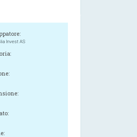
ppatore:
lia Invest AS
oria:
one:
sione:
ato:
e: