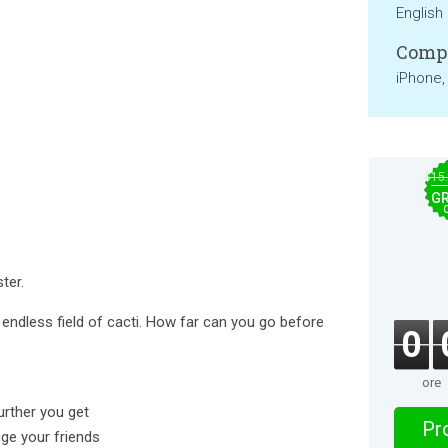
English
Compa
iPhone,
$15
GR
ter.
 endless field of cacti. How far can you go before
0
ore
further you get
Pro
nge your friends