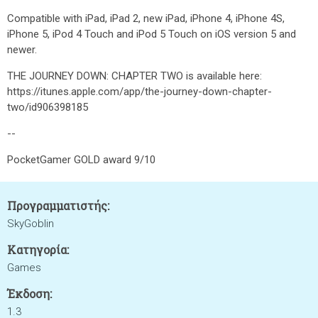
Compatible with iPad, iPad 2, new iPad, iPhone 4, iPhone 4S,
iPhone 5, iPod 4 Touch and iPod 5 Touch on iOS version 5 and
newer.
THE JOURNEY DOWN: CHAPTER TWO is available here:
https://itunes.apple.com/app/the-journey-down-chapter-
two/id906398185
--
PocketGamer GOLD award 9/10
Προγραμματιστής:
SkyGoblin
Κατηγορία:
Games
Έκδοση:
1.3