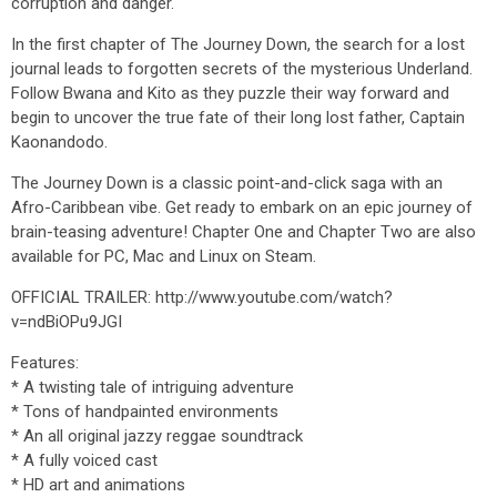
corruption and danger.
In the first chapter of The Journey Down, the search for a lost
journal leads to forgotten secrets of the mysterious Underland.
Follow Bwana and Kito as they puzzle their way forward and
begin to uncover the true fate of their long lost father, Captain
Kaonandodo.
The Journey Down is a classic point-and-click saga with an
Afro-Caribbean vibe. Get ready to embark on an epic journey of
brain-teasing adventure! Chapter One and Chapter Two are also
available for PC, Mac and Linux on Steam.
OFFICIAL TRAILER: http://www.youtube.com/watch?
v=ndBiOPu9JGI
Features:
* A twisting tale of intriguing adventure
* Tons of handpainted environments
* An all original jazzy reggae soundtrack
* A fully voiced cast
* HD art and animations