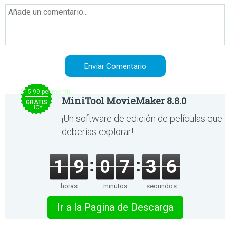
$15.99 per month
MiniTool MovieMaker 8.8.0
GRATIS
HOY
¡Un software de edición de películas que
deberías explorar!
1
9
0
7
3
6
horas
minutos
segundos
Ir a la Pagina de Descarga