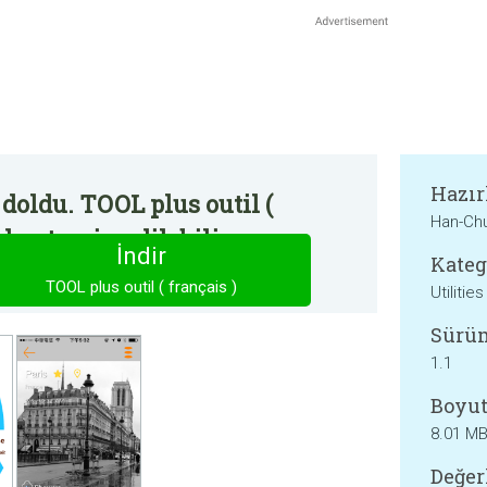
Hazır
doldu. TOOL plus outil (
Han-Chu
adan temin edilebilir.
İndir
Kateg
TOOL plus outil ( français )
Utilities
Sürü
1.1
Boyut
8.01 M
Değer