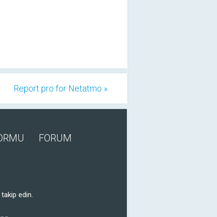
Report pro for Netatmo »
FORMU
FORUM
takip edin.