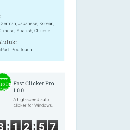
:
, German, Japanese, Korean,
 Chinese, Spanish, Chinese
luluk:
 iPad, iPod touch
15.00
Fast Clicker Pro
UGÜN
1.0.0
EDAVA
A high-speed auto
clicker for Windows.
8
1
2
5
7