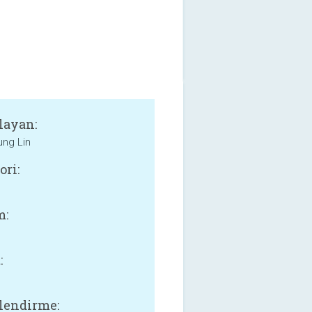
layan:
ng Lin
ori:
m:
:
B
lendirme: