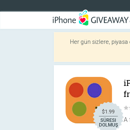
Her gün sizlere, piyasa
i
f
$1.99
A 
SÜRESI
DOLMUŞ