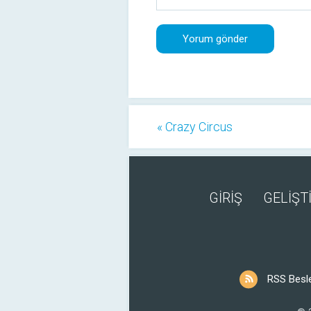
« Crazy Circus
GİRİŞ
GELİŞTİ
RSS Besl