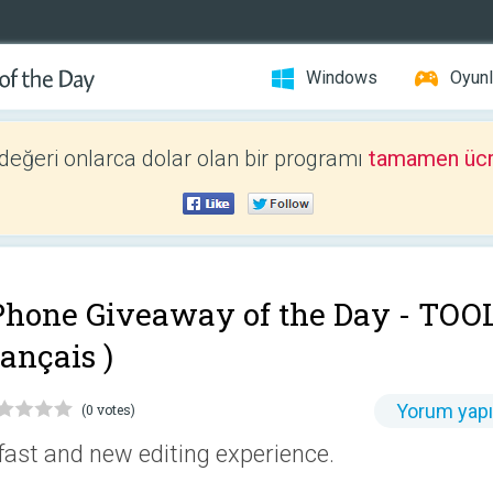
Windows
Oyunl
 değeri onlarca dolar olan bir programı
tamamen ücr
Phone Giveaway of the Day -
TOOL 
rançais )
Yorum yap
(0 votes)
fast and new editing experience.