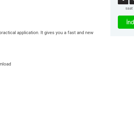
saat
İnd
ractical application. It gives you a fast and new
wnload