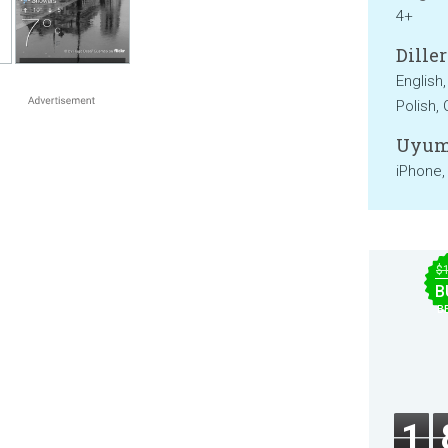
4+
Diller
English
Polish,
Uyum
iPhone,
$
B
B
1