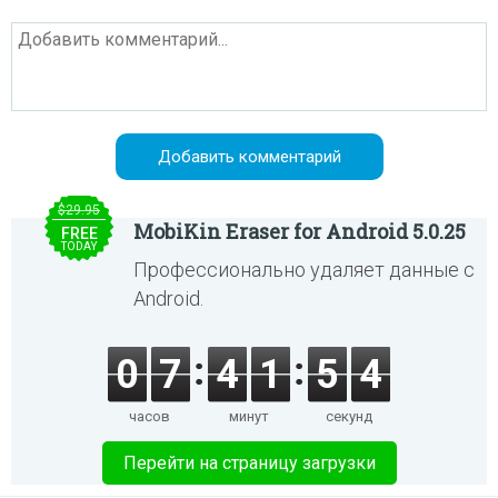
$29.95
MobiKin Eraser for Android 5.0.25
FREE
TODAY
Профессионально удаляет данные с
Android.
0
7
4
1
5
3
часов
минут
секунд
Перейти на страницу загрузки