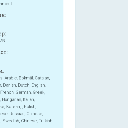
inment
я:
р:
 MB
ст:
и:
s, Arabic, Bokmål, Catalan,
, Danish, Dutch, English,
, French, German, Greek,
Hungarian, Italian,
e, Korean, , Polish,
ese, Russian, Chinese,
, Swedish, Chinese, Turkish