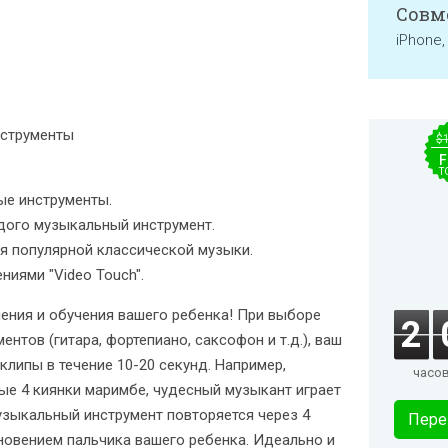
Совм
iPhone,
нструменты
$
F
T
ые инструменты.
дого музыкальный инструмент.
я популярной классической музыки.
ниями "Video Touch".
ения и обучения вашего ребенка! При выборе
2
нтов (гитара, фортепиано, саксофон и т.д.), ваш
клипы в течение 10-20 секунд. Например,
часо
ые 4 киянки маримбе, чудесный музыкант играет
узыкальный инструмент повторяется через 4
Пере
новением пальчика вашего ребенка. Идеально и