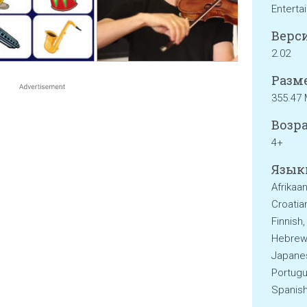
Enterta
Верси
2.02
Разме
355.47
Возра
4+
Язык
Afrikaan
Croatian
Finnish
Hebrew, 
Japanes
Portugu
Spanish