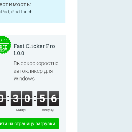
естимость:
 iPad, iPod touch
15.00
Fast Clicker Pro
REE
ODAY
1.0.0
Высокоскоростной
автокликер для
Windows.
0
3
0
5
6
в
минут
секунд
йти на страницу загрузки