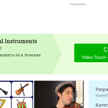
al Instruments
!
С
новить её в течение
Video Touch 
Разр
SoundT
Катег