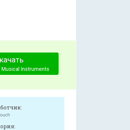
качать
- Musical Instruments
аботчик:
ouch
ория: