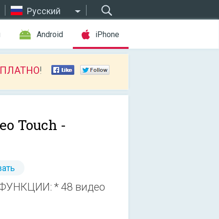
Русский
ы
Android
iPhone
СПЛАТНО
!
eo Touch -
ать
ФУНКЦИИ: * 48 видео