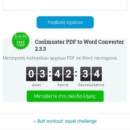
$15.95
Coolmuster PDF to Word Converter
FREE
TODAY
2.3.3
Μετατροπή πολλαπλών αρχείων PDF σε Word ταυτόχρονα.
0
3
4
2
3
3
ώρες
λεπτά
δευτερόλεπτα
Μεταβείτε στη σελίδα λήψης
« Butt workout: squat challenge