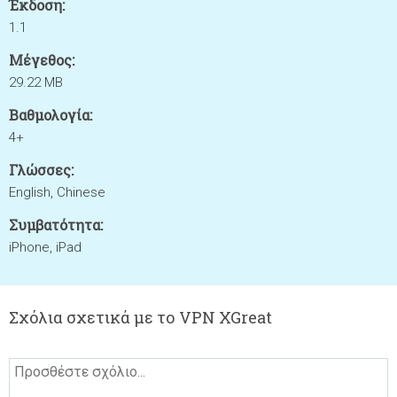
Έκδοση:
1.1
Μέγεθος:
29.22 MB
Βαθμολογία:
4+
Γλώσσες:
English, Chinese
Συμβατότητα:
iPhone, iPad
Σχόλια σχετικά με το VPN XGreat