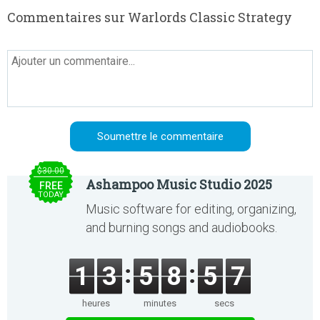
Commentaires sur Warlords Classic Strategy
$30.00
Ashampoo Music Studio 2025
FREE
TODAY
Music software for editing, organizing,
and burning songs and audiobooks.
1
3
5
8
5
6
heures
minutes
secs