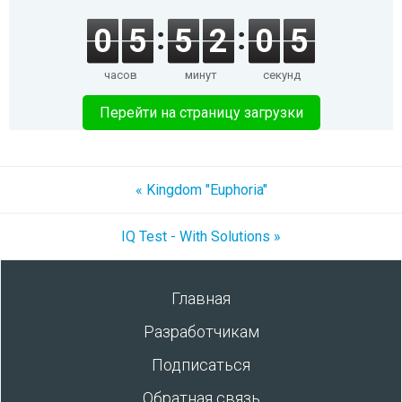
0
5
5
2
0
5
часов
минут
секунд
Перейти на страницу загрузки
« Kingdom "Euphoria"
IQ Test - With Solutions »
Главная
Разработчикам
Подписаться
Обратная связь