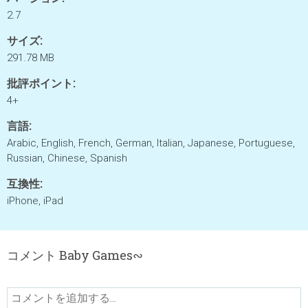
2.7
サイズ:
291.78 MB
批評ポイント:
4+
言語:
Arabic, English, French, German, Italian, Japanese, Portuguese,
Russian, Chinese, Spanish
互換性:
iPhone, iPad
コメント Baby Games∾