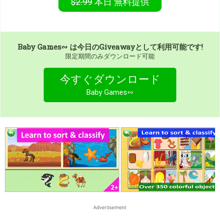
$2.99
本日
無料提供
Baby Games∾
は今日のGiveawayとして利用可能です!
限定期間のみダウンロード可能
今すぐダウンロード
Baby Games∾