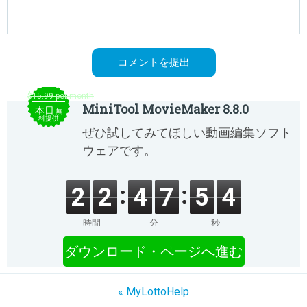
$15.99 per month
MiniTool MovieMaker 8.8.0
本日
無
料提供
ぜひ試してみてほしい動画編集ソフト
ウェアです。
2
2
4
7
5
4
時間
分
秒
ダウンロード・ページへ進む
« MyLottoHelp