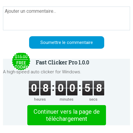
$15.00
Fast Clicker Pro 1.0.0
FREE
TODAY
A high-speed auto clicker for Windows.
0
8
0
0
5
8
heures
minutes
secs
Continuer vers la page de
téléchargement