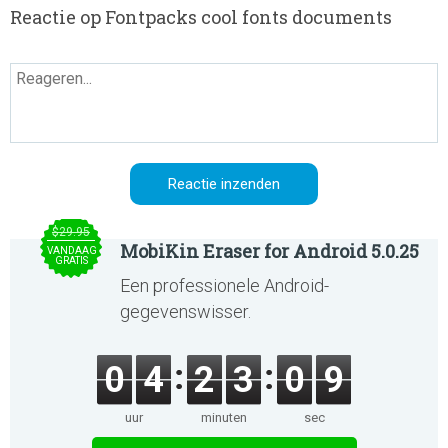
Reactie op Fontpacks cool fonts documents
$29.95
MobiKin Eraser for Android 5.0.25
VANDAAG
GRATIS
Een professionele Android-
gegevenswisser.
0
4
2
3
0
9
uur
minuten
sec