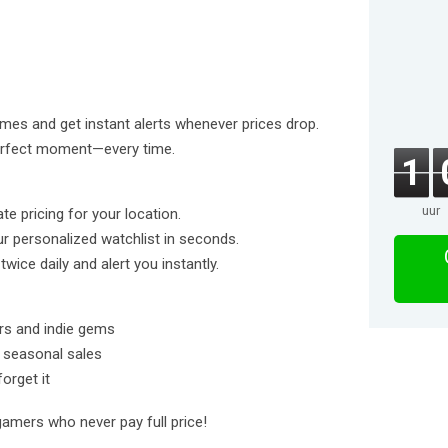
ames and get instant alerts whenever prices drop.
perfect moment—every time.
1
uur
e pricing for your location.
r personalized watchlist in seconds.
wice daily and alert you instantly.
s and indie gems
r seasonal sales
orget it
amers who never pay full price!