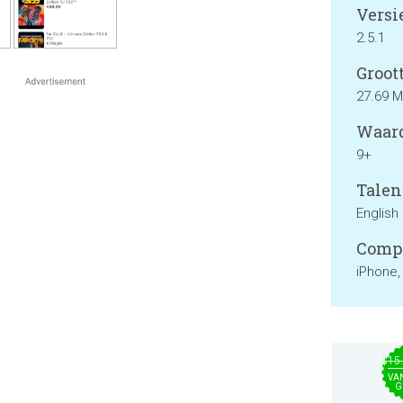
Versie
2.5.1
Groott
27.69 
Waard
9+
Talen
English
Compa
iPhone,
$15
VA
G