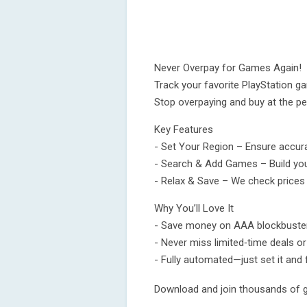
Never Overpay for Games Again!
Track your favorite PlayStation g
Stop overpaying and buy at the 
Key Features
- Set Your Region – Ensure accurat
- Search & Add Games – Build you
- Relax & Save – We check prices t
Why You’ll Love It
- Save money on AAA blockbuster
- Never miss limited‑time deals o
- Fully automated—just set it and f
Download and join thousands of g