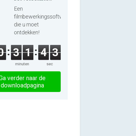
8.8.0
Een
filmbewerkingssoftware
die u moet
ontdekken!
0
3
1
4
3
minuten
sec
Ga verder naar de
downloadpagina