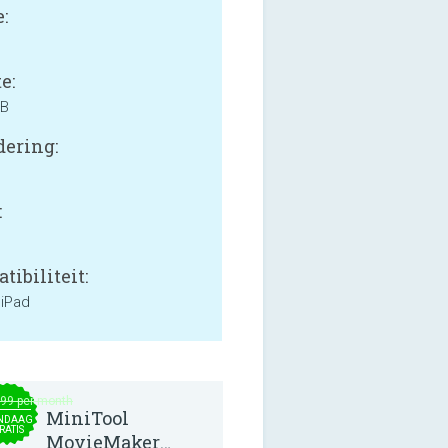
:
e:
MB
ering:
:
tibiliteit:
 iPad
.99 per month
MiniTool
NDAAG
RATIS
MovieMaker