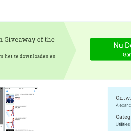
en Giveaway of the
Nu D
Ga
 om het te downloaden en
Ontwi
Alexan
Categ
Utilities