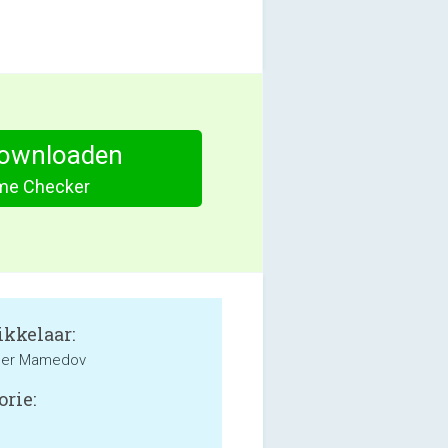
ownloaden
me Checker
kkelaar:
der Mamedov
orie: