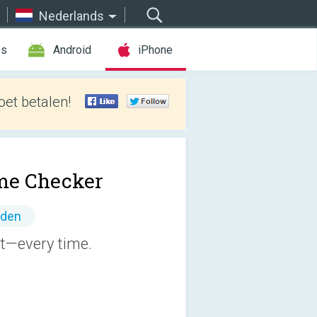
Nederlands
es
Android
iPhone
et betalen!
me Checker
nden
t—every time.