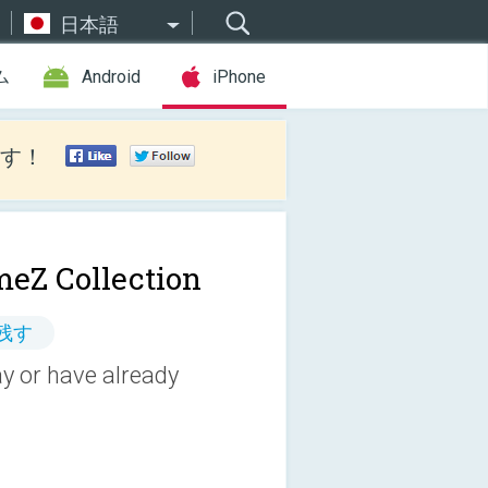
日本語
ム
Android
iPhone
す！
eZ Collection
残す
y or have already