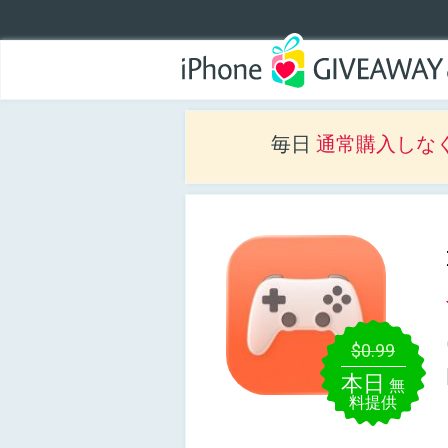
毎日
通常購入しな
$0.99
本日
無
料提供