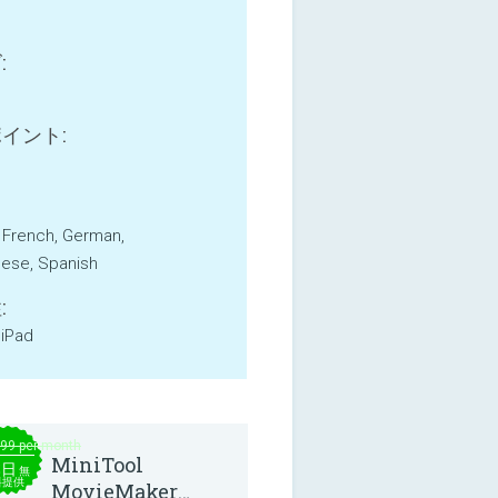
:
B
イント:
, French, German,
ese, Spanish
:
 iPad
.99 per month
MiniTool
本日
無
料提供
MovieMaker