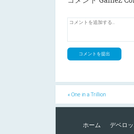
コメント GameZ Coll
« One in a Trillion
ホーム
デベロッ