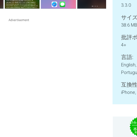
3.3.0
サイズ
38.6 M
批評ポ
4+
言語:
English
Portugu
互換性
iPhone,
$15