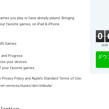
games you play or have already played. Bringing
our favorite games, on iPad & iPhone.
0
000 Games.
時間
m and Progress.
ダウ
ross your devices.
f your favorite games.
ur Privacy Policy and Apple’s Standard Terms of Use:
net-services/itunes/dev/stdeula/