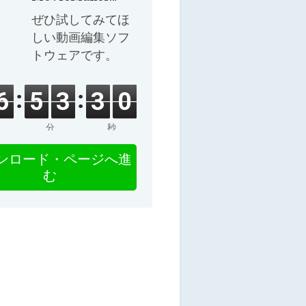
8.8.0
ぜひ試してみてほ
しい動画編集ソフ
トウェアです。
6
5
3
2
9
分
秒
ンロード・ページへ進
む