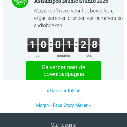
Ashampoo Music Studio 2025
VANDAAG
GRATIS
Muzieksoftware voor het bewerken,
organiseren en branden van nummers en
audioboeken.
1
0
0
1
2
8
uur
minuten
sec
Ga verder naar de
downloadpagina
« One in a Trillion
Morph - Face Story Maker »
Startpagina