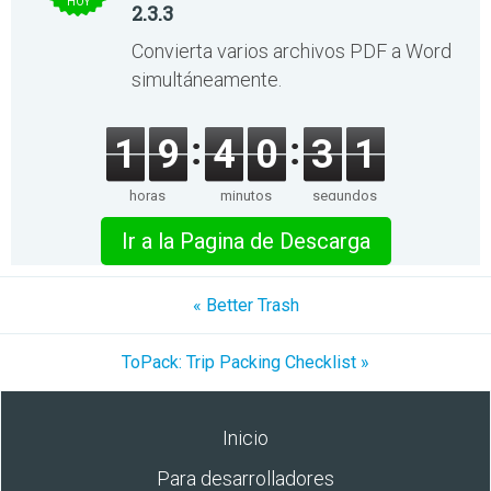
HOY
2.3.3
Convierta varios archivos PDF a Word
simultáneamente.
1
9
4
0
3
1
horas
minutos
segundos
Ir a la Pagina de Descarga
« Better Trash
ToPack: Trip Packing Checklist »
Inicio
Para desarrolladores