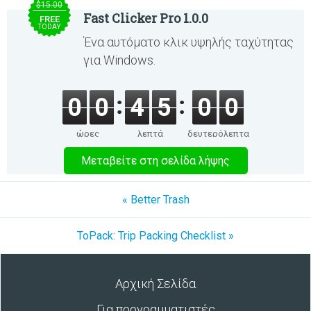
$15.00
Fast Clicker Pro 1.0.0
FREE
TODAY
Ένα αυτόματο κλικ υψηλής ταχύτητας
για Windows.
0
0
4
5
0
0
ώρες
λεπτά
δευτερόλεπτα
Μεταβείτε στη σελίδα λήψης
« Better Trash
ToPack: Trip Packing Checklist »
Αρχική Σελίδα
Για προγραμματιστές