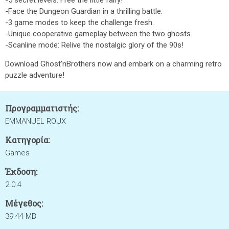
-5 secret levels: Free the little fairy!
-Face the Dungeon Guardian in a thrilling battle.
-3 game modes to keep the challenge fresh.
-Unique cooperative gameplay between the two ghosts.
-Scanline mode: Relive the nostalgic glory of the 90s!
Download Ghost'nBrothers now and embark on a charming retro
puzzle adventure!
Προγραμματιστής:
EMMANUEL ROUX
Κατηγορία:
Games
Έκδοση:
2.0.4
Μέγεθος:
39.44 MB