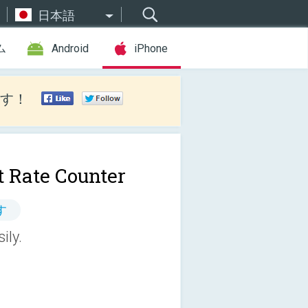
日本語
ム
Android
iPhone
す！
t Rate Counter
す
ily.