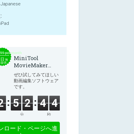
, Japanese
:
 iPad
.99 per month
MiniTool
本日
無
料提供
MovieMaker
8.8.0
ぜひ試してみてほしい
動画編集ソフトウェア
です。
2
5
2
4
4
分
秒
ンロード・ページへ進