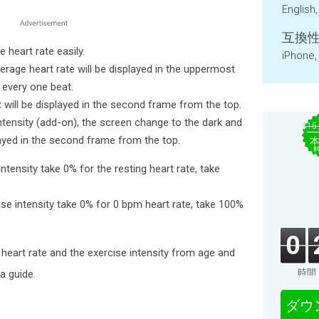
English
互換性
 heart rate easily.
iPhone,
verage heart rate will be displayed in the uppermost
 every one beat.
 will be displayed in the second frame from the top.
tensity (add-on), the screen change to the dark and
$15
played in the second frame from the top.
tensity take 0% for the resting heart rate, take
.
e intensity take 0% for 0 bpm heart rate, take 100%
0
 heart rate and the exercise intensity from age and
時間
a guide.
ダウ