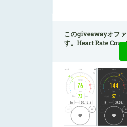
このgiveawayオ
す。Heart Rate 