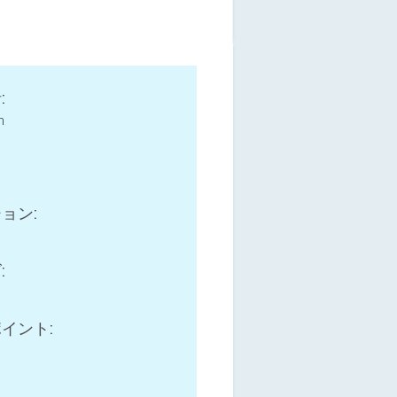
:
n
l
ョン:
:
B
イント: