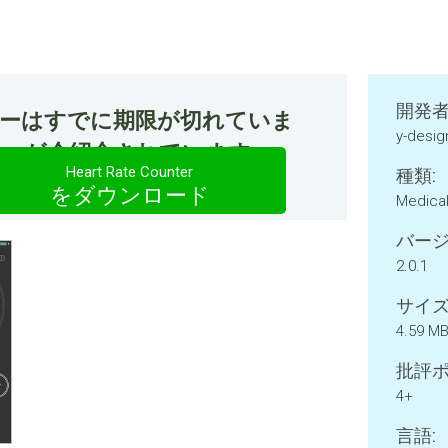
開発者
ファーはすでに期限が切れていま
y-desig
Counterが今紹介されています。
Heart Rate Counter
種類:
をダウンロード
Medica
バージ
2.0.1
サイズ
4.59 M
批評ポ
4+
言語: