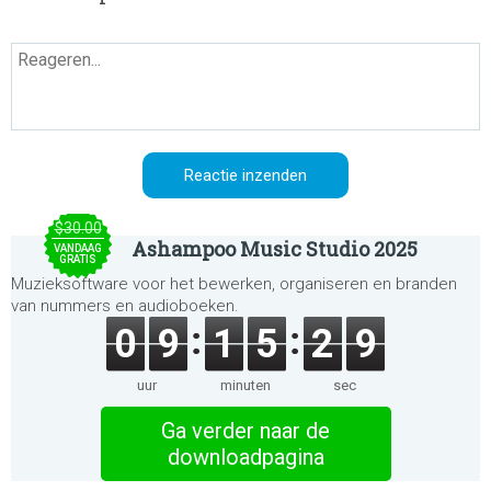
$30.00
Ashampoo Music Studio 2025
VANDAAG
GRATIS
Muzieksoftware voor het bewerken, organiseren en branden
van nummers en audioboeken.
0
9
1
5
2
9
uur
minuten
sec
Ga verder naar de
downloadpagina