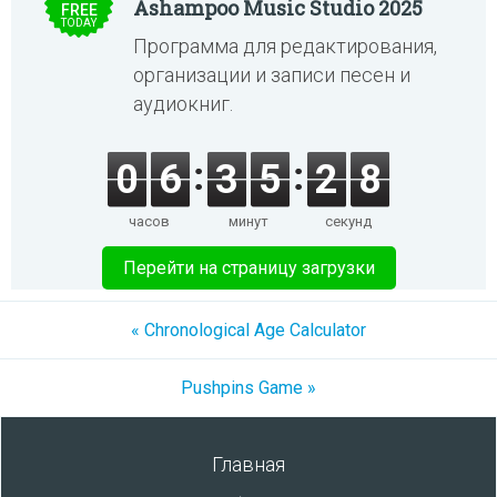
Ashampoo Music Studio 2025
FREE
TODAY
Программа для редактирования,
организации и записи песен и
аудиокниг.
0
6
3
5
2
7
часов
минут
секунд
Перейти на страницу загрузки
« Chronological Age Calculator
Pushpins Game »
Главная