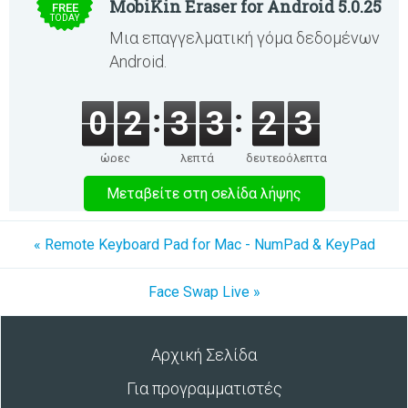
MobiKin Eraser for Android 5.0.25
FREE
TODAY
Μια επαγγελματική γόμα δεδομένων
Android.
0
2
3
3
2
3
ώρες
λεπτά
δευτερόλεπτα
Μεταβείτε στη σελίδα λήψης
« Remote Keyboard Pad for Mac - NumPad & KeyPad
Face Swap Live »
Αρχική Σελίδα
Για προγραμματιστές