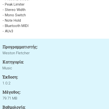
- Peak Limiter
- Stereo Width
- Mono Switch
- Note Hold
- Bluetooth MIDI
- AUv3
Προγραμματιστής:
Weston Fletcher
Κατηγορία:
Music
Έκδοση:
1.0.2
Μέγεθος:
79.71 MB
Βαθμολογία: