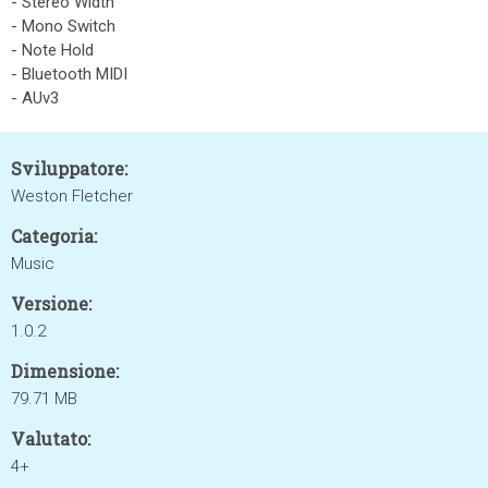
- Stereo Width
- Mono Switch
- Note Hold
- Bluetooth MIDI
- AUv3
Sviluppatore:
Weston Fletcher
Categoria:
Music
Versione:
1.0.2
Dimensione:
79.71 MB
Valutato:
4+