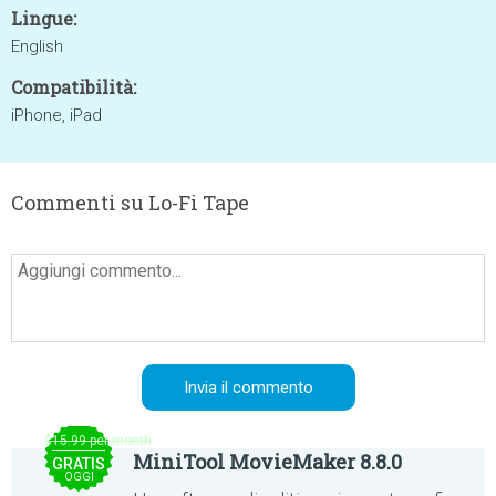
Lingue:
English
Compatibilità:
iPhone, iPad
Commenti su Lo-Fi Tape
$15.99 per month
MiniTool MovieMaker 8.8.0
GRATIS
OGGI