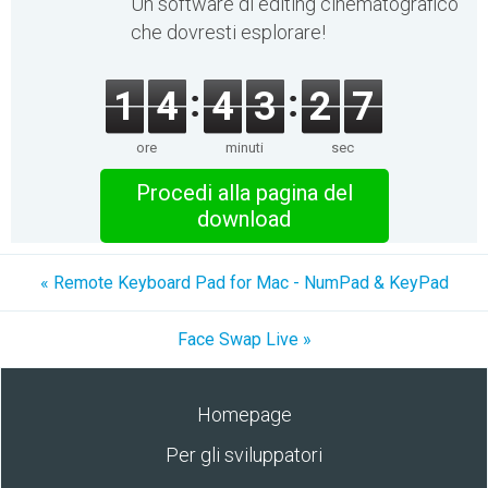
Un software di editing cinematografico
che dovresti esplorare!
1
4
4
3
2
7
ore
minuti
sec
Procedi alla pagina del
download
« Remote Keyboard Pad for Mac - NumPad & KeyPad
Face Swap Live »
Homepage
Per gli sviluppatori