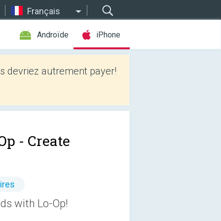
Français
Androïde
iPhone
 devriez autrement payer!
Op - Create
ires
nds with Lo-Op!