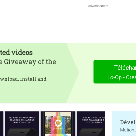
ted videos
e Giveaway of the
Télécha
Lo-Op - Cre
wnload, install and
Dével
Motion