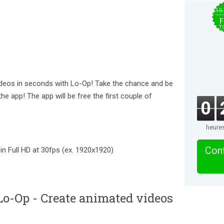
$15
F
T
ideos in seconds with Lo-Op! Take the chance and be
 the app! The app will be free the first couple of
0
heure
Cont
n Full HD at 30fps (ex. 1920x1920)
o-Op - Create animated videos