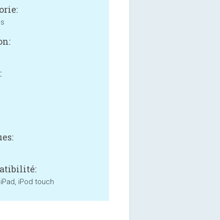
orie:
ss
on:
:
B
es:
tibilité:
 iPad, iPod touch