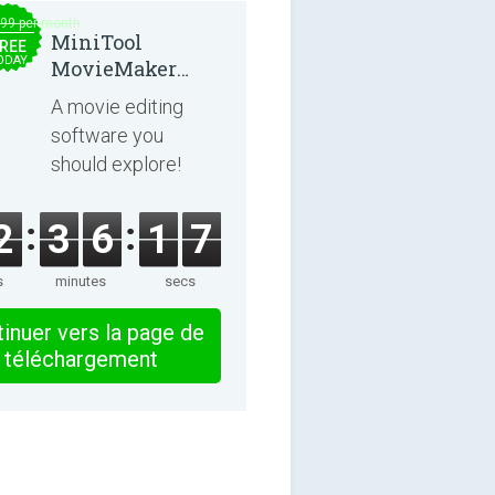
.99 per month
MiniTool
REE
ODAY
MovieMaker
8.8.0
A movie editing
software you
should explore!
2
3
6
1
7
s
minutes
secs
inuer vers la page de
téléchargement