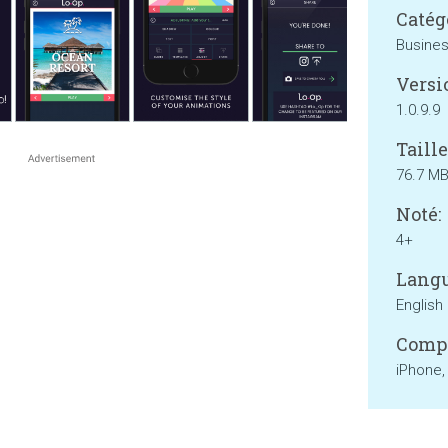
Catég
Busine
Versi
1.0.9.9
Taille
76.7 M
Noté:
4+
Langu
English
Compa
iPhone,