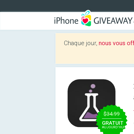
Chaque jour,
nous vous of
$34.99
GRATUIT
AUJOURD’HUI