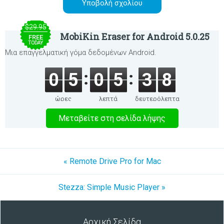
$29.95
MobiKin Eraser for Android 5.0.25
FREE
TODAY
Μια επαγγελματική γόμα δεδομένων Android.
0
5
0
5
3
8
ώρες
λεπτά
δευτερόλεπτα
Μεταβείτε στη σελίδα λήψης
« Remote Drive Pro for Mac
Stezza: Simple Music Player »
Αρχική Σελίδα