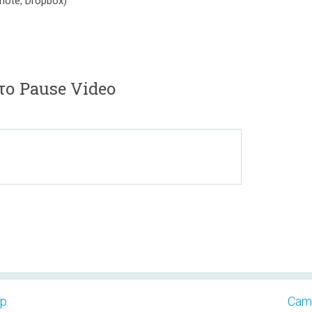
rnote, Dropbox)
το Pause Video
pp
Cami