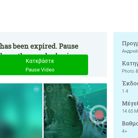
Προγρ
has been expired. Pause
Андрей
e on the regular basis.
Κατεβάστε
Κατηγ
Pause Video
Photo 
Έκδο
1.4
Μέγεθ
14.65 
Βαθμο
4+