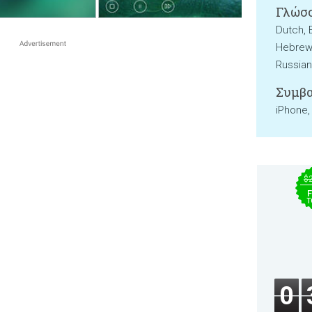
Γλώσσ
Dutch, 
Hebrew, 
Russian
Συμβα
iPhone,
$
F
T
0