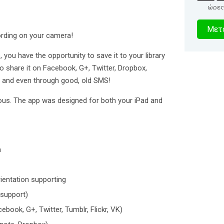
ώρες
0
Μετα
ording on your camera!
δευτερό
 you have the opportunity to save it to your library
o share it on Facebook, G+, Twitter, Dropbox,
il and even through good, old SMS!
uous. The app was designed for both your iPad and
a
ientation supporting
 support)
book, G+, Twitter, Tumblr, Flickr, VK)