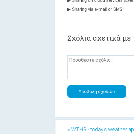
▶ Sharing on cloud services (Eve
▶ Sharing via e-mail or SMS!
Σχόλια σχετικά με 
« WTHR - today's weather a