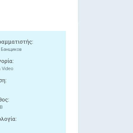
αμματιστής:
 Банщиков
ορία:
& Video
ση:
ος:
MB
λογία: