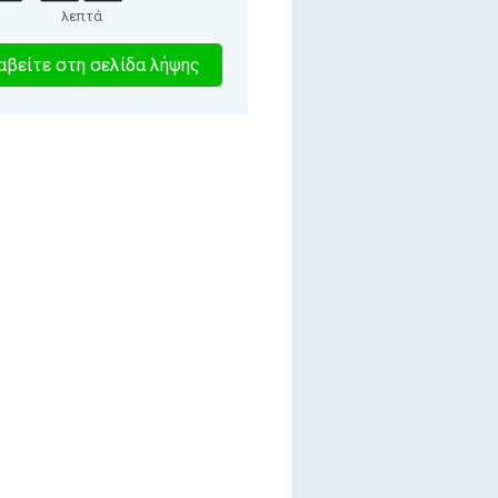
λεπτά
0
βείτε στη σελίδα λήψης
λεπτα