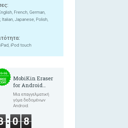
ες:
English, French, German,
Italian, Japanese, Polish,
τότητα:
 iPad, iPod touch
29.95
MobiKin Eraser
REE
ODAY
for Android
5.0.25
Μια επαγγελματική
γόμα δεδομένων
Android.
3
0
8