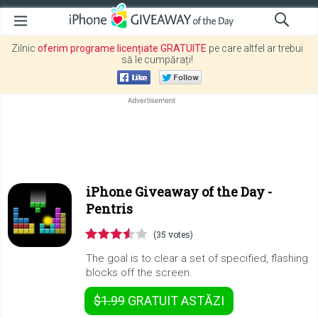
Zilnic
oferim programe licențiate GRATUITE
pe care altfel ar trebui
să le cumpărați!
iPhone Giveaway of the Day -
Pentris
(35 votes)
The goal is to clear a set of specified, flashing
blocks off the screen.
$1.99
GRATUIT
ASTĂZI