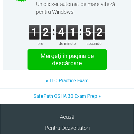
Un clicker automat de mare viteză
pentru Windows.
1
2
4
1
5
2
ore
de minute
secunde
Mergeţi în pagina de
descărcare
« TLC Practice Exam
SafePath OSHA 30 Exam Prep »
Acasă
Pentru Dezvoltatori