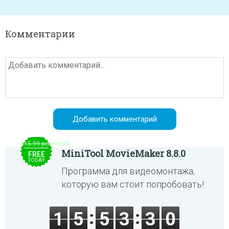
Комментарии
$15.99 per month
MiniTool MovieMaker 8.8.0
FREE
TODAY
Программа для видеомонтажа,
которую вам стоит попробовать!
1
5
5
3
3
0