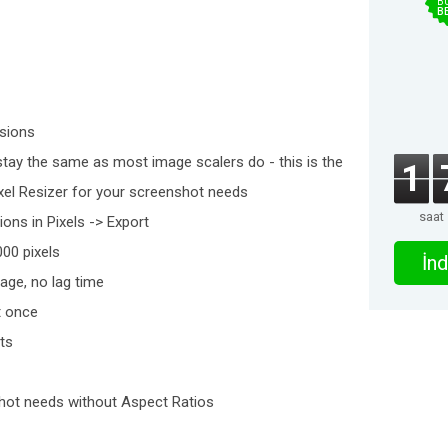
B
B
nsions
tay the same as most image scalers do - this is the
1
xel Resizer for your screenshot needs
saat
ons in Pixels -> Export
00 pixels
İnd
age, no lag time
t once
ts
hot needs without Aspect Ratios