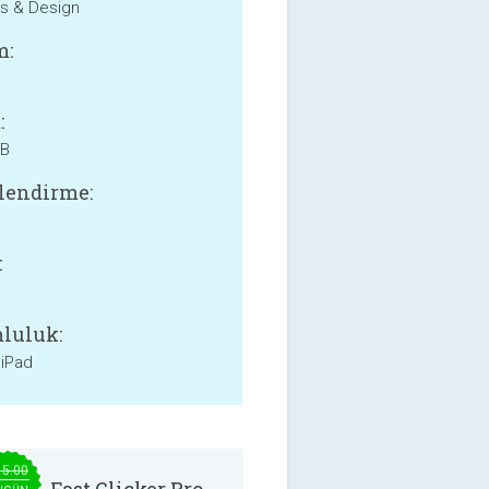
s & Design
m:
:
MB
lendirme:
:
luluk:
 iPad
15.00