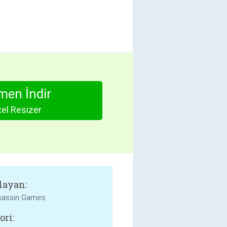
en İndir
xel Resizer
layan:
sassin Games
ori: