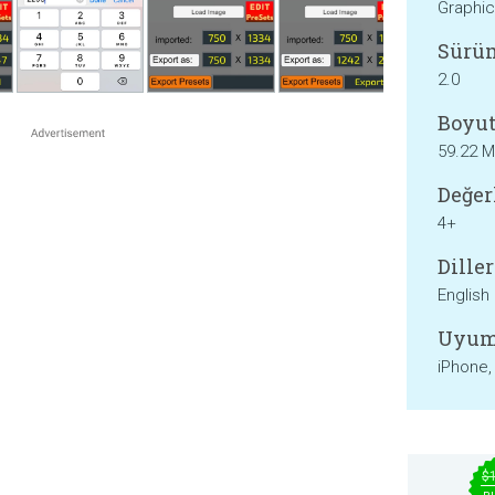
Graphic
Sürü
2.0
Boyut
59.22 
Değer
4+
Diller
English
Uyum
iPhone,
$