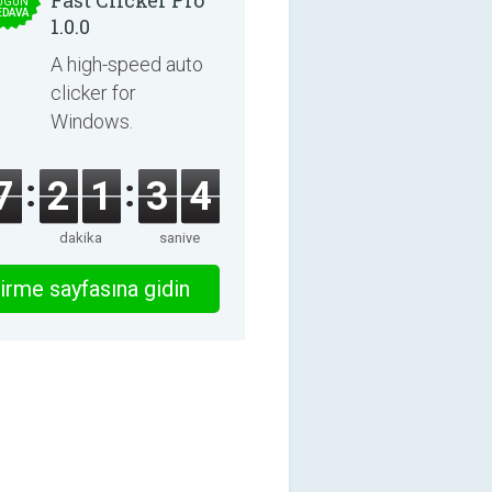
Fast Clicker Pro
UGÜN
EDAVA
1.0.0
A high-speed auto
clicker for
Windows.
7
2
1
3
3
dakika
saniye
irme sayfasına gidin