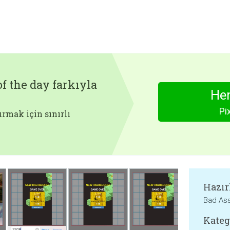
f the day farkıyla
Hem
Pi
rmak için sınırlı
Hazır
Bad As
Kateg