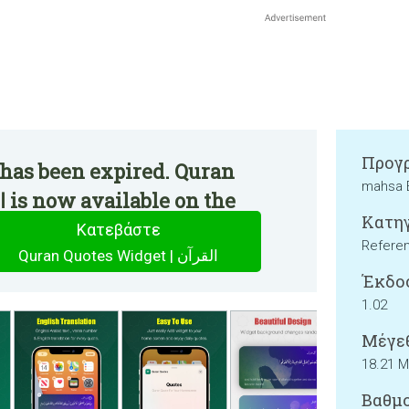
Προγρ
 has been expired. Quran
mahsa 
Κατηγ
Κατεβάστε
Refere
Quran Quotes Widget | القرآن
Έκδο
1.02
Μέγεθ
18.21 
Βαθμο