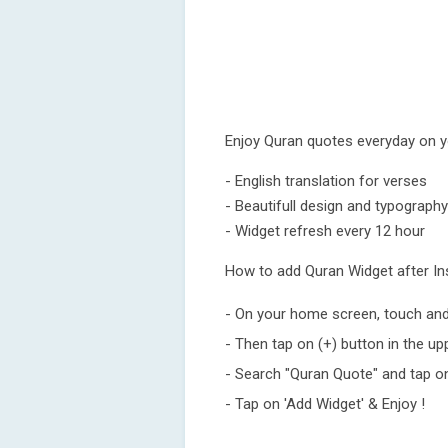
Enjoy Quran quotes everyday on 
- English translation for verses
- Beautifull design and typography
- Widget refresh every 12 hour
How to add Quran Widget after Ins
- On your home screen, touch and 
- Then tap on (+) button in the up
- Search "Quran Quote" and tap on 
- Tap on 'Add Widget' & Enjoy !