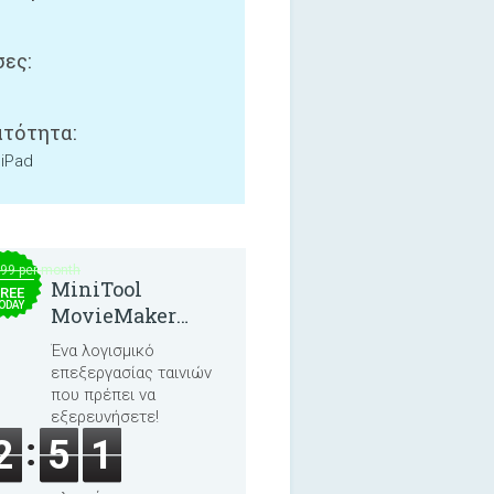
ες:
τότητα:
 iPad
.99 per month
MiniTool
REE
ODAY
MovieMaker
8.8.0
Ένα λογισμικό
επεξεργασίας ταινιών
που πρέπει να
εξερευνήσετε!
2
5
1