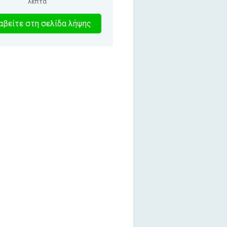
λεπτά
7
βείτε στη σελίδα λήψης
λεπτα