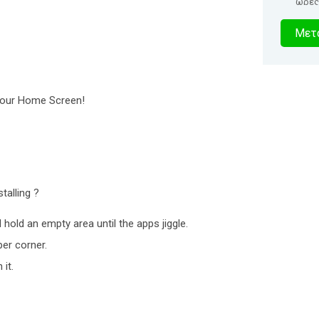
ώρες
3
Μετα
δευτερό
your Home Screen!
talling ?
hold an empty area until the apps jiggle.
per corner.
it.