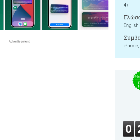
4+
Γλώσσ
English
Συμβα
iPhone,
$15
F
T
0