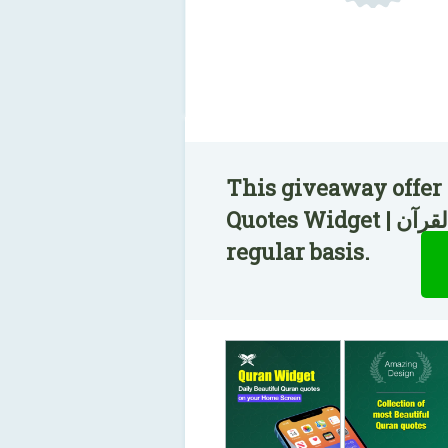
This giveaway offer
Quotes Widget | القرآن is now available on the
regular basis.