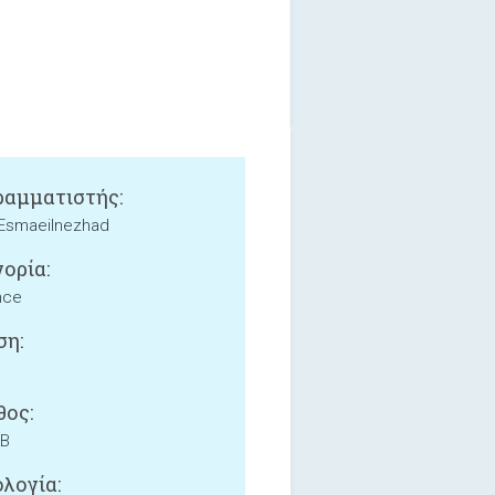
αμματιστής:
Esmaeilnezhad
ορία:
nce
ση:
ος:
MB
λογία: