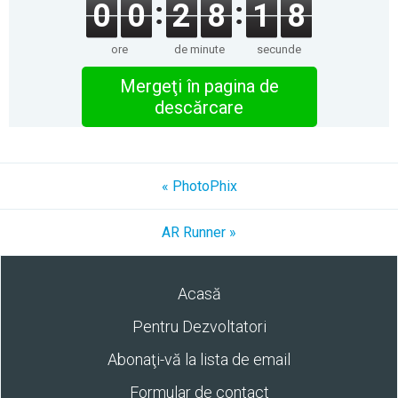
0
0
2
8
1
8
ore
de minute
secunde
Mergeţi în pagina de
descărcare
« PhotoPhix
AR Runner »
Acasă
Pentru Dezvoltatori
Abonaţi-vă la lista de email
Formular de contact