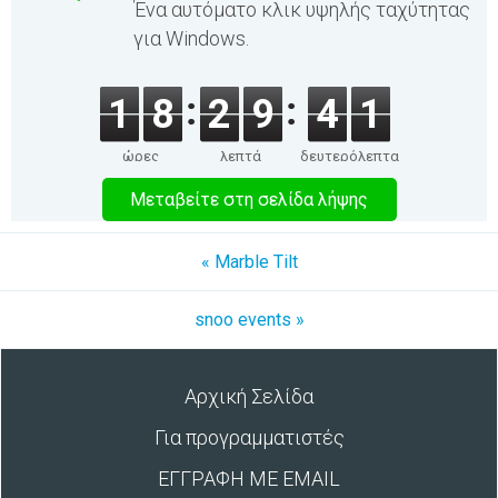
Ένα αυτόματο κλικ υψηλής ταχύτητας
για Windows.
1
8
2
9
4
1
ώρες
λεπτά
δευτερόλεπτα
Μεταβείτε στη σελίδα λήψης
« Marble Tilt
snoo events »
Αρχική Σελίδα
Για προγραμματιστές
ΕΓΓΡΑΦΗ ΜΕ EMAIL