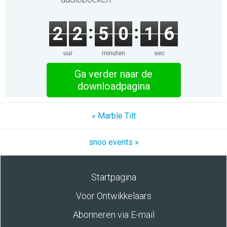
2
2
5
0
1
6
uur
minuten
sec
Ga verder naar de
downloadpagina
« Marble Tilt
snoo events »
Startpagina
Voor Ontwikkelaars
Abonneren via E-mail