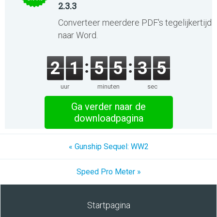
2.3.3
Converteer meerdere PDF's tegelijkertijd
naar Word.
2
1
5
5
3
5
uur
minuten
sec
Ga verder naar de
downloadpagina
« Gunship Sequel: WW2
Speed Pro Meter »
Startpagina