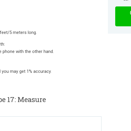
 feet/5 meters long.
th:
de phone with the other hand.
nd you may get 1% accuracy.
pe 17: Measure