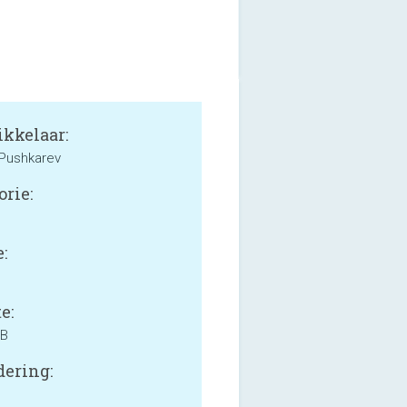
kkelaar:
 Pushkarev
orie:
:
e:
MB
ering: