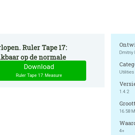
Ontwi
lopen. Ruler Tape 17:
Dmitriy
ikbaar op de normale
Categ
Download
Utilities
Ruler Tape 17: Measure
Versie
1.4.2
Groott
16.58 
Waard
4+