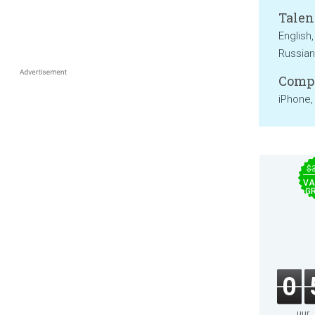
Talen
English,
Russian
Compa
iPhone,
$
VA
GR
0
uur