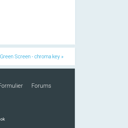
Green Screen - chroma key »
Formulier
Forums
ook