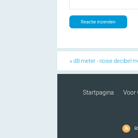
« dB meter - noise decibel m
Startpagina
Voor 
R