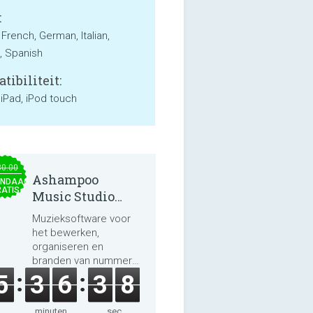
:
 French, German, Italian,
, Spanish
tibiliteit:
 iPad, iPod touch
30.00
Ashampoo
NDAAG
ATIS
Music Studio
2025
Muzieksoftware voor
het bewerken,
organiseren en
branden van nummers
en audioboeken.
5
3
6
3
7
minuten
sec