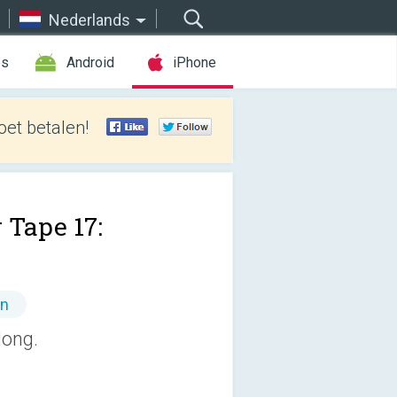
Nederlands
es
Android
iPhone
et betalen!
 Tape 17:
en
long.